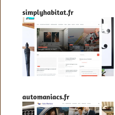
simplyhabitat.fr
automaniacs.fr