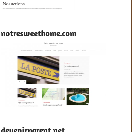
notresweethome.com
devenirparent.net