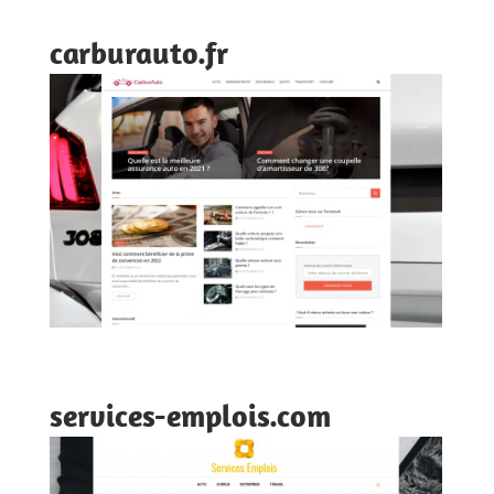
carburauto.fr
services-emplois.com