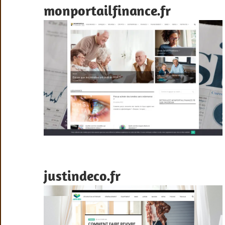
monportailfinance.fr
justindeco.fr