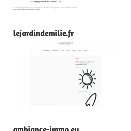
lejardindemilie.fr
ambiance-immo.eu